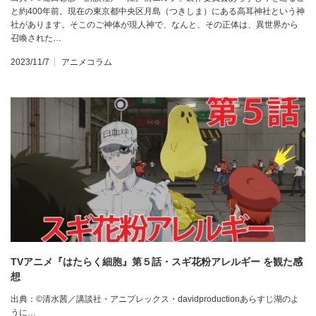
と約400年前。現在の東京都中央区月島（つきしま）にある高耳神社という神
社があります。そこのご神体が現人神で、なんと、その正体は、異世界から
召喚された…
2023/11/7
アニメコラム
TVアニメ『はたらく細胞』第５話・スギ花粉アレルギー を観た感
想
出典：©清水茜／講談社・アニプレックス・davidproductionあらすじ湖のよ
うに…