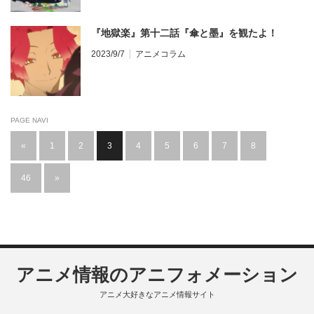
『地獄楽』第十二話『傘と墨』を観たよ！
2023/9/7
アニメコラム
PAGE NAVI
«
1
2
3
4
5
6
7
8
…
46
»
アニメ情報のアニフォメーション
アニメ大好きなアニメ情報サイト