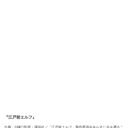
『江戸前エルフ』
出典：©樋口彰彦・講談社／「江戸前エルフ」製作委員会あらすじ今を遡るこ