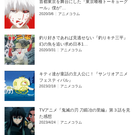
首都東京を舞台にした『東京喰種トーキョーグ
ール』僕が”…
2020/3/6
アニメコラム
釣り好きであれば見逃せない『釣りキチ三平』
幻の魚を追い求め日本1…
2020/3/31
アニメコラム
キティ達が童話の主人公に！『サンリオアニメ
フェスティバル』
2023/2/18
アニメコラム
TVアニメ『鬼滅の刃 刀鍛冶の里編』第３話を見
た感想
2023/4/24
アニメコラム