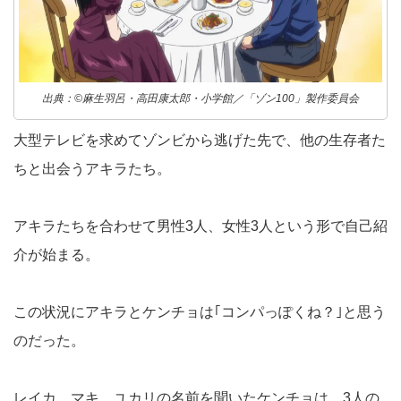
出典：©麻生羽呂・高田康太郎・小学館／「ゾン100」製作委員会
大型テレビを求めてゾンビから逃げた先で、他の生存者た
ちと出会うアキラたち。
アキラたちを合わせて男性3人、女性3人という形で自己紹
介が始まる。
この状況にアキラとケンチョは｢コンパっぽくね？｣と思う
のだった。
レイカ、マキ、ユカリの名前を聞いたケンチョは、3人の