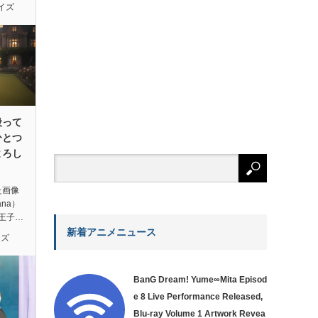
イズ
殴って
ひとつ
よろし
た画像
ana）
王子…
新着アニメニュース
イズ
BanG Dream! Yume∞Mita Episod
e 8 Live Performance Released,
Blu-ray Volume 1 Artwork Revea