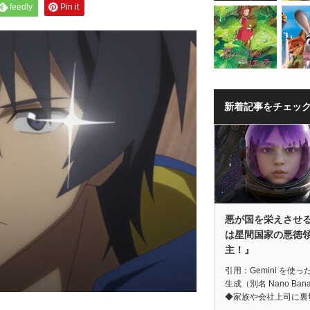
feedly
Pin it
新着記事をチェッ
悪が国を栄えさせ
は星間国家の悪徳
主！』
引用：Gemini を使っ
生成（別名 Nano Ban
◆家族や会社上司に裏