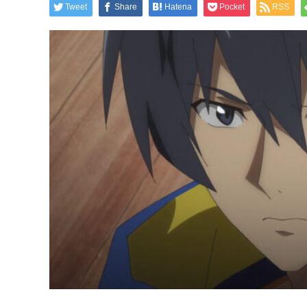
Tweet
Share
Hatena
Pocket
RSS