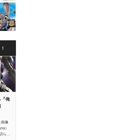
ク！
る『俺
領
た画像
ana）
切ら…