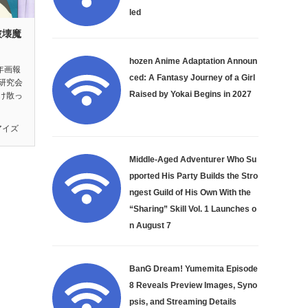
led
破壊魔
』
hozen Anime Adaptation Announ
年画報
ced: A Fantasy Journey of a Girl
研究会
Raised by Yokai Begins in 2027
け散っ
アイズ
Middle-Aged Adventurer Who Su
pported His Party Builds the Stro
ngest Guild of His Own With the
“Sharing” Skill Vol. 1 Launches o
n August 7
BanG Dream! Yumemita Episode
8 Reveals Preview Images, Syno
psis, and Streaming Details