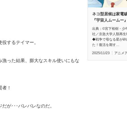
。
ネコ型居候は家電
『宇宙人ムームー
出典：©宮下裕樹・少
社／京急大学人類再生
◆戦争で母なる星が砕
使役するテイマー。
た！復活を期す…
2025/11/23
アニメ
み漁った結果、膨大なスキル使いにもな
賢者！
だが･･･バレバレなのだ。