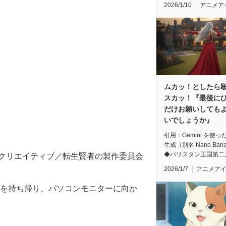
2026/1/10
アニメア
ムカッ！としたら
スカッ！『最後に
だけお願いしても
いでしょうか』
引用：Gemini を使っ
生成（別名 Nano Ban
◆パリスタン王国第二
Bクリエイティブ／転生賢者の製作委員会
2026/1/7
アニメア
事を持ち帰り、パソコンモニターに向か