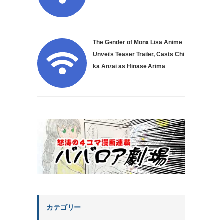
The Gender of Mona Lisa Anime
Unveils Teaser Trailer, Casts Chi
ka Anzai as Hinase Arima
カテゴリー