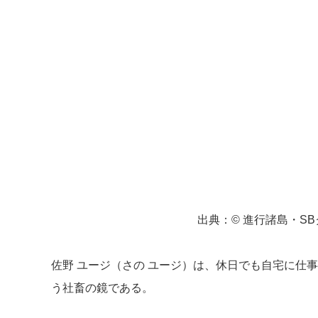
出典：© 進行諸島・S
佐野 ユージ（さの ユージ）は、休日でも自宅に仕
う社畜の鏡である。