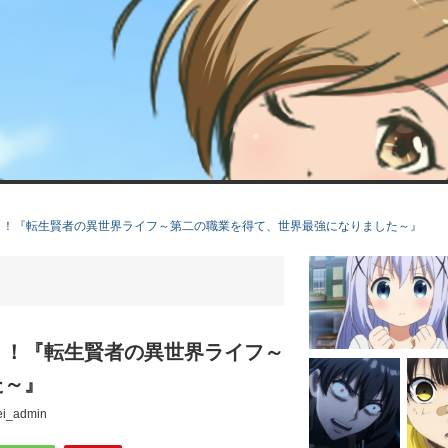
？！『転生賢者の異世界ライフ～第二の職業を得て、世界最強になりました～』
？！『転生賢者の異世界ライフ～
た～』
ei_admin