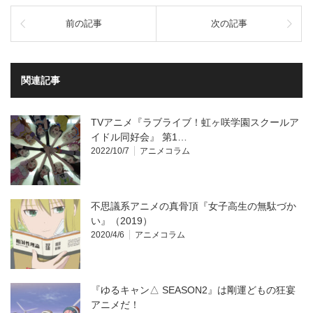
前の記事
次の記事
関連記事
TVアニメ『ラブライブ！虹ヶ咲学園スクールア
イドル同好会』 第1…
2022/10/7
アニメコラム
不思議系アニメの真骨頂『女子高生の無駄づか
い』（2019）
2020/4/6
アニメコラム
『ゆるキャン△ SEASON2』は剛運どもの狂宴
アニメだ！