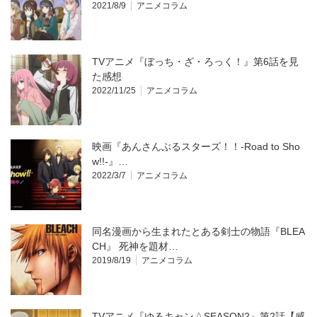
2021/8/9
アニメコラム
TVアニメ『ぼっち・ざ・ろっく！』第6話を見
た感想
2022/11/25
アニメコラム
映画『あんさんぶるスターズ！！-Road to Sho
w!!-』…
2022/3/7
アニメコラム
同名漫画から生まれたとある剣士の物語『BLEA
CH』 死神を題材…
2019/8/19
アニメコラム
TVアニメ『ゆるキャン△SEASON2』第2話【感