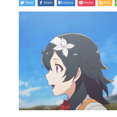
Tweet
Share
Hatena
Pocket
RSS