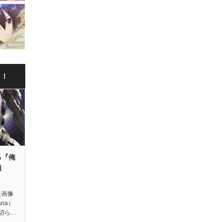
ク！
る『俺
領
た画像
ana）
切ら…