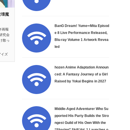
破壊魔
』
BanG Dream! Yume∞Mita Episod
年画報
e 8 Live Performance Released,
研究会
Blu-ray Volume 1 Artwork Revea
け散っ
led
アイズ
hozen Anime Adaptation Announ
ced: A Fantasy Journey of a Girl
Raised by Yokai Begins in 2027
Middle-Aged Adventurer Who Su
pported His Party Builds the Stro
ngest Guild of His Own With the
“Sharing” Skill Vol. 1 Launches o