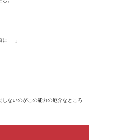
企む。
に･･･」
動しないのがこの能力の厄介なところ