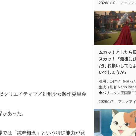
2026/1/10
アニメア
ムカッ！としたら
スカッ！『最後に
だけお願いしても
いでしょうか』
引用：Gemini を使っ
生成（別名 Nano Ban
◆パリスタン王国第二
SBクリエイティブ／処刑少女製作委員会
2026/1/7
アニメア
界があった。
界では「純粋概念」という特殊能力が発