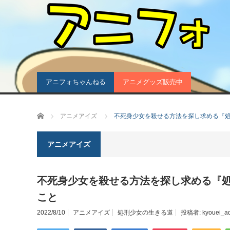
アニフォちゃんねる
アニメグッズ販売中
ホーム
アニメアイズ
不死身少女を殺せる方法を探し求める『
アニメアイズ
不死身少女を殺せる方法を探し求める『
こと
2022/8/10
アニメアイズ
処刑少女の生きる道
投稿者:
kyouei_a