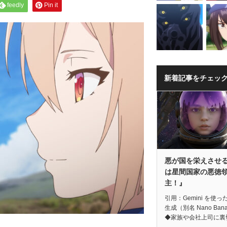
feedly
Pin it
新着記事をチェッ
悪が国を栄えさせ
は星間国家の悪徳
主！』
引用：Gemini を使っ
生成（別名 Nano Ban
◆家族や会社上司に裏