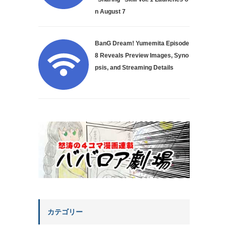
n August 7
BanG Dream! Yumemita Episode
8 Reveals Preview Images, Syno
psis, and Streaming Details
カテゴリー