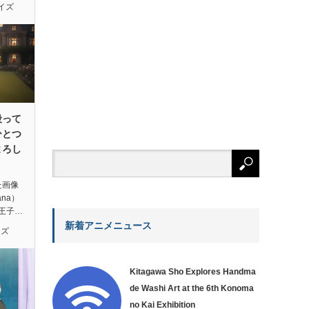
イズ
殴って
ひとつ
よろし
た画像
ana）
王子…
新着アニメニュース
イズ
Kitagawa Sho Explores Handma
de Washi Art at the 6th Konoma
no Kai Exhibition