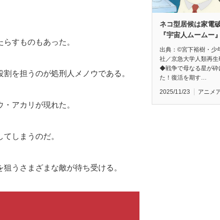
ネコ型居候は家電
『宇宙人ムームー
たらすものもあった。
出典：©宮下裕樹・少
社／京急大学人類再生
◆戦争で母なる星が砕
役割を担うのが処刑人メノウである。
た！復活を期す…
2025/11/23
アニメ
ウ・アカリが現れた。
してしまうのだ。
を狙うさまざまな敵が待ち受ける。