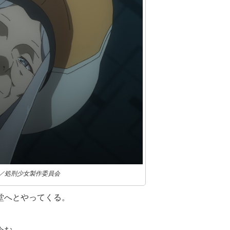
ブ／処刑少女製作委員会
堂へとやってくる。