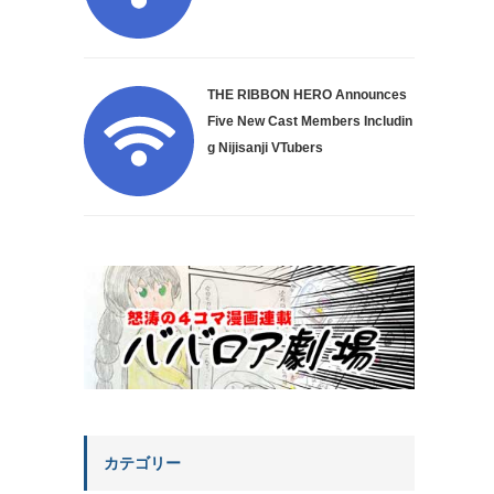
THE RIBBON HERO Announces
Five New Cast Members Includin
g Nijisanji VTubers
カテゴリー