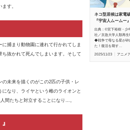
います。
ネコ型居候は家電
『宇宙人ムームー
出典：©宮下裕樹・少
社／京急大学人類再生
◆戦争で母なる星が砕
ーに捕まり動物園に連れて行かれてしま
た！復活を期す…
撃ち抜かれて死んでしまいます。そして
2025/11/23
アニメ
ンの未来を描くのがこの2匹の子供・レ
うになり、ライヤという雌のライオンと
れ人間たちと対立することになり…。
！』