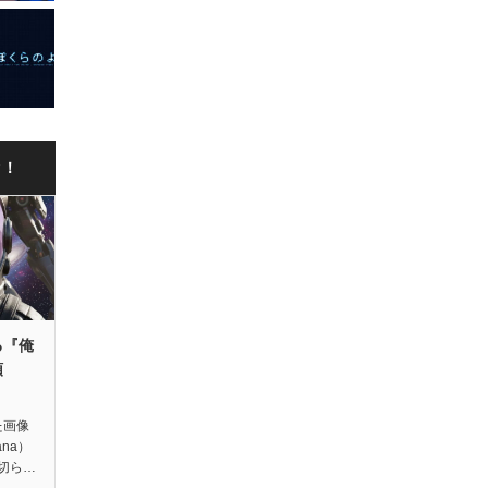
ク！
る『俺
領
た画像
ana）
切ら…