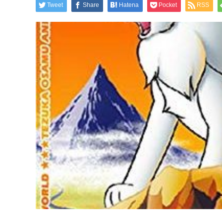
Tweet
Share
Hatena
Pocket
RSS