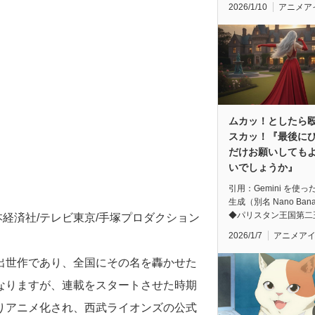
2026/1/10
アニメア
ムカッ！としたら
スカッ！『最後に
だけお願いしても
いでしょうか』
引用：Gemini を使っ
生成（別名 Nano Ban
◆パリスタン王国第二
日本経済社/テレビ東京/手塚プロダクション
2026/1/7
アニメア
出世作であり、全国にその名を轟かせた
なりますが、連載をスタートさせた時期
りアニメ化され、西武ライオンズの公式