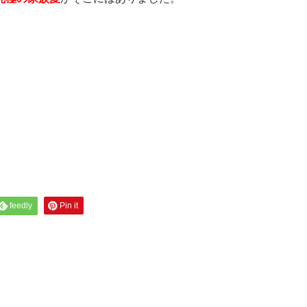
feedly
Pin it