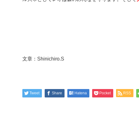
文章：Shinichiro.S
Tweet
Share
Hatena
Pocket
RSS