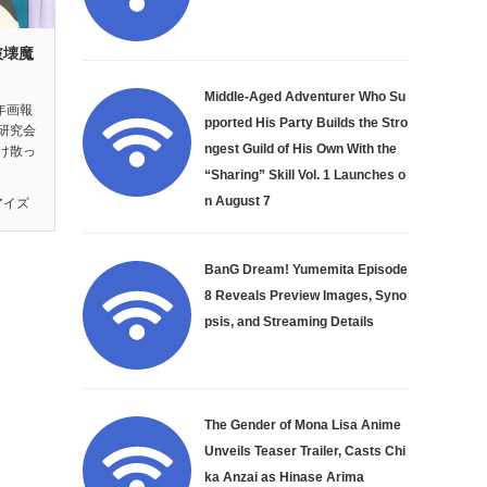
破壊魔
』
Middle-Aged Adventurer Who Su
年画報
pported His Party Builds the Stro
研究会
ngest Guild of His Own With the
け散っ
“Sharing” Skill Vol. 1 Launches o
n August 7
アイズ
BanG Dream! Yumemita Episode
8 Reveals Preview Images, Syno
psis, and Streaming Details
The Gender of Mona Lisa Anime
Unveils Teaser Trailer, Casts Chi
ka Anzai as Hinase Arima