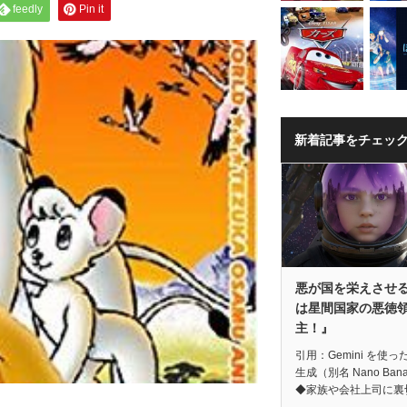
feedly
Pin it
新着記事をチェッ
悪が国を栄えさせ
は星間国家の悪徳
主！』
引用：Gemini を使っ
生成（別名 Nano Ban
◆家族や会社上司に裏