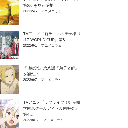
第2話を見た感想
2023/5/6
アニメコラム
TVアニメ『新テニスの王子様 U
-17 WORLD CUP』第3…
2022/8/1
アニメコラム
『地獄楽』第八話『弟子と師』
を観たよ！
2023/6/7
アニメコラム
TVアニメ『ラブライブ！虹ヶ咲
学園スクールアイドル同好会』
第4…
2022/8/17
アニメコラム