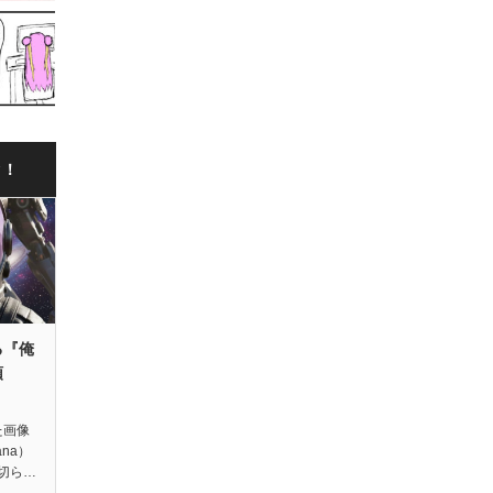
ク！
る『俺
領
た画像
ana）
切ら…