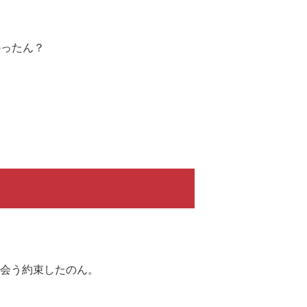
かったん？
も会う約束したのん。