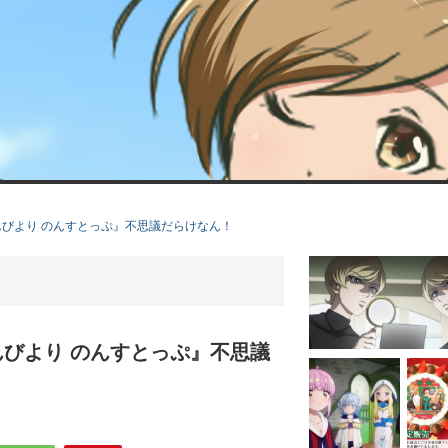
びより のんすとっぷ』不思議だらけなん！
びより のんすとっぷ』不思議