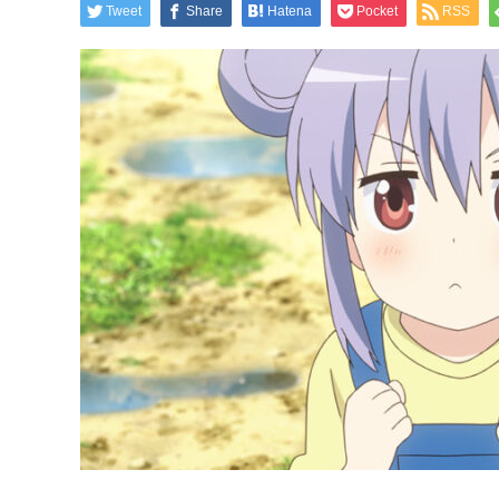
Tweet
Share
Hatena
Pocket
RSS