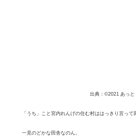
出典：©2021 あっ
「うち」こと宮内れんげの住む村ははっきり言って
一見のどかな田舎なのん。