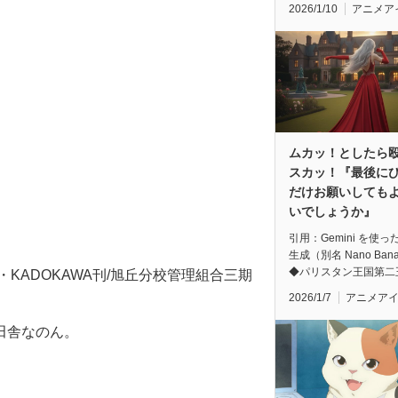
2026/1/10
アニメア
ムカッ！としたら
スカッ！『最後に
だけお願いしても
いでしょうか』
引用：Gemini を使っ
生成（別名 Nano Ban
◆パリスタン王国第二
と・KADOKAWA刊/旭丘分校管理組合三期
2026/1/7
アニメア
田舎なのん。