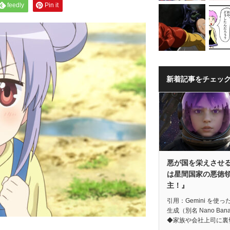
feedly
Pin it
新着記事をチェッ
悪が国を栄えさせ
は星間国家の悪徳
主！』
引用：Gemini を使っ
生成（別名 Nano Ban
◆家族や会社上司に裏