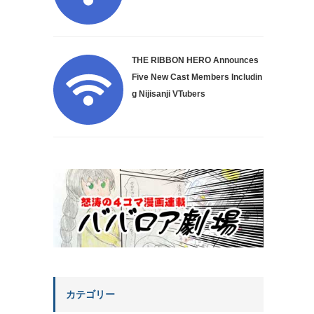
THE RIBBON HERO Announces
Five New Cast Members Includin
g Nijisanji VTubers
カテゴリー