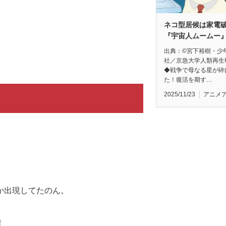
ネコ型居候は家電
『宇宙人ムームー
出典：©宮下裕樹・少
社／京急大学人類再生
◆戦争で母なる星が砕
た！復活を期す…
2025/11/23
アニメ
か出現してたのん。
！