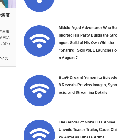
破壊魔
』
Middle-Aged Adventurer Who Su
年画報
pported His Party Builds the Stro
研究会
ngest Guild of His Own With the
け散っ
“Sharing” Skill Vol. 1 Launches o
n August 7
アイズ
BanG Dream! Yumemita Episode
8 Reveals Preview Images, Syno
psis, and Streaming Details
The Gender of Mona Lisa Anime
Unveils Teaser Trailer, Casts Chi
ka Anzai as Hinase Arima