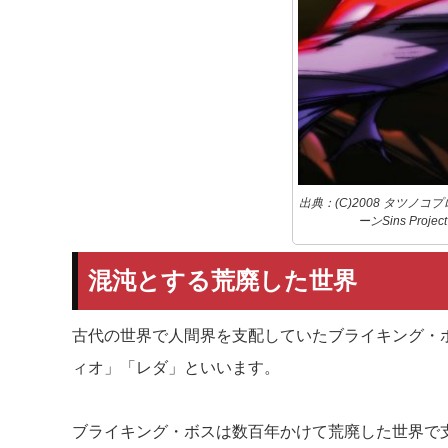
出典：(C)2008 タツノコ
ーンSins Project
混沌とする荒廃した世界
古代の世界で人間界を支配していたブライキング・
ィオ」「レダ」といいます。
ブライキング・ボスは数百年かけて荒廃した世界で