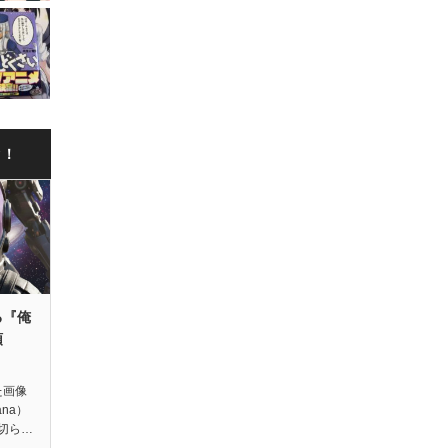
ク！
る『俺
領
た画像
ana）
切ら…