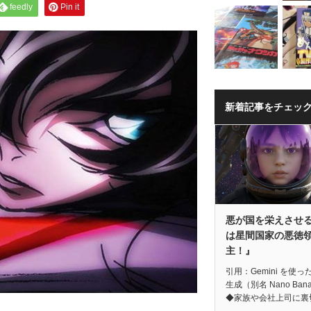
feedly
Pin it
新着記事をチェッ
悪が国を栄えさせ
は星間国家の悪徳
主！』
引用：Gemini を使っ
生成（別名 Nano Ban
◆家族や会社上司に裏