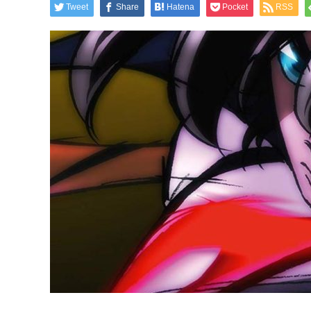
Tweet
Share
Hatena
Pocket
RSS