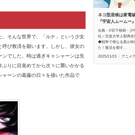
ネコ型居候は家電
『宇宙人ムームー
出典：©宮下裕樹・少
た。そんな世界で、「ルナ」という少女
社／京急大学人類再生
◆戦争で母なる星が砕
と呼び救済を願います。しかし、彼女の
た！復活を期す…
ーンでした。時は過ぎキャシャーンは先
2025/11/23
アニメ
年ぶりに目覚めてから次々に襲いかかる
シャーンの葛藤の日々を描いた作品で