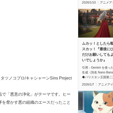
2026/1/10
アニメア
ムカッ！としたら
スカッ！『最後に
だけお願いしても
いでしょうか』
引用：Gemini を使っ
生成（別名 Nano Ban
◆パリスタン王国第二
8 タツノコプロ/キャシャーンSins Project
2026/1/7
アニメア
品で「悪意の浄化」がテーマです。ヒー
序を脅かす悪の組織のエースだったこと