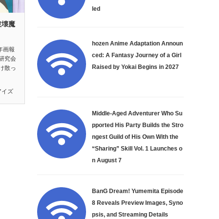
led
破壊魔
』
hozen Anime Adaptation Announ
年画報
ced: A Fantasy Journey of a Girl
研究会
Raised by Yokai Begins in 2027
け散っ
アイズ
Middle-Aged Adventurer Who Su
pported His Party Builds the Stro
ngest Guild of His Own With the
“Sharing” Skill Vol. 1 Launches o
n August 7
BanG Dream! Yumemita Episode
8 Reveals Preview Images, Syno
psis, and Streaming Details