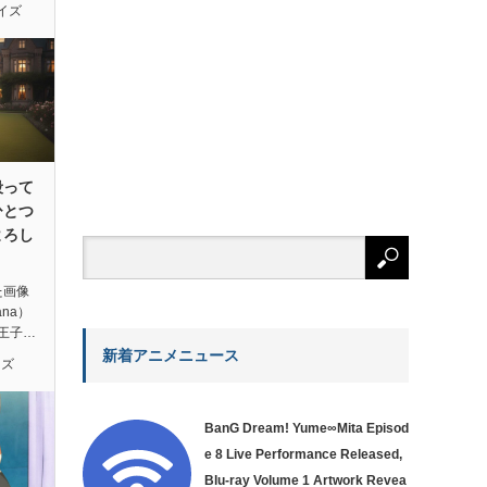
イズ
殴って
ひとつ
よろし
た画像
ana）
王子…
新着アニメニュース
イズ
BanG Dream! Yume∞Mita Episod
e 8 Live Performance Released,
Blu-ray Volume 1 Artwork Revea