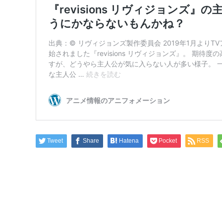
Tweet
Share
Hatena
Pocket
RSS