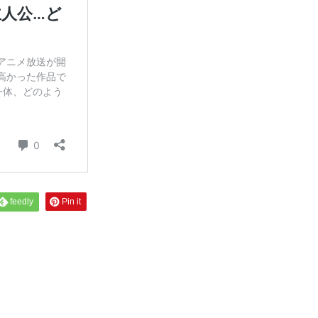
feedly
Pin it