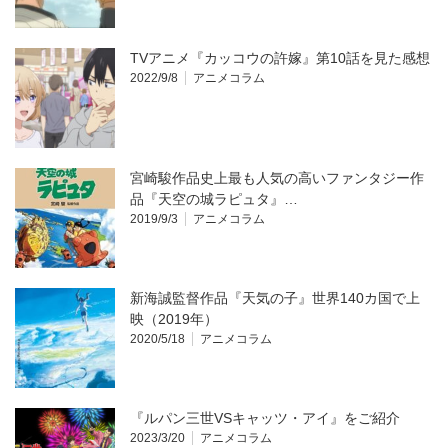
TVアニメ『カッコウの許嫁』第10話を見た感想
2022/9/8
アニメコラム
宮崎駿作品史上最も人気の高いファンタジー作
品『天空の城ラピュタ』…
2019/9/3
アニメコラム
新海誠監督作品『天気の子』世界140カ国で上
映（2019年）
2020/5/18
アニメコラム
『ルパン三世VSキャッツ・アイ』をご紹介
2023/3/20
アニメコラム