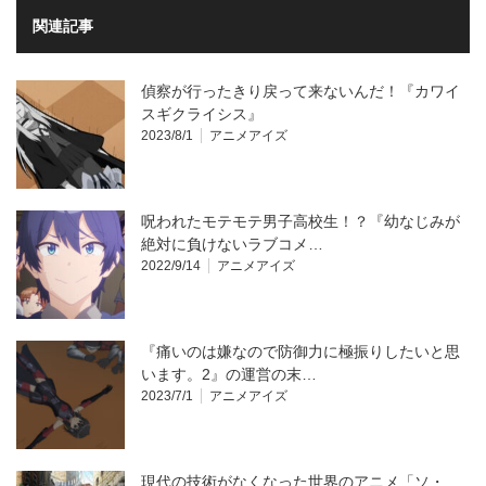
関連記事
偵察が行ったきり戻って来ないんだ！『カワイ
スギクライシス』
2023/8/1
アニメアイズ
呪われたモテモテ男子高校生！？『幼なじみが
絶対に負けないラブコメ…
2022/9/14
アニメアイズ
『痛いのは嫌なので防御力に極振りしたいと思
います。2』の運営の末…
2023/7/1
アニメアイズ
現代の技術がなくなった世界のアニメ「ソ・