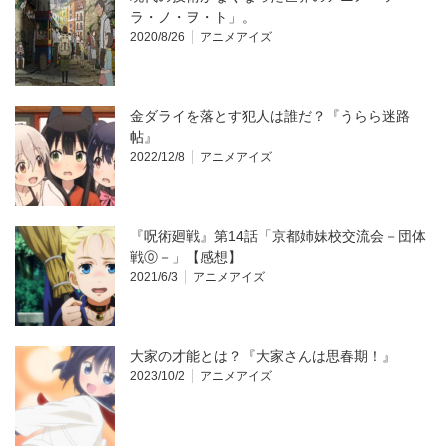
ラ・ノ・ヲ・ト」。
2020/8/26
アニメアイズ
金ダライを落とす犯人は誰だ？『うらら迷路
帖』
2022/12/8
アニメアイズ
『呪術廻戦』第14話「京都姉妹校交流会－団体
戦⓪－」【感想】
2021/6/3
アニメアイズ
大家の才能とは？『大家さんは思春期！』
2023/10/2
アニメアイズ