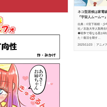
ネコ型居候は家電
『宇宙人ムームー
出典：©宮下裕樹・少
社／京急大学人類再生
◆戦争で母なる星が砕
た！復活を期す…
2025/11/23
アニメ