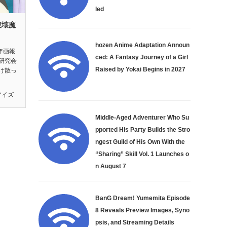
led
破壊魔
』
hozen Anime Adaptation Announ
年画報
ced: A Fantasy Journey of a Girl
研究会
Raised by Yokai Begins in 2027
け散っ
アイズ
Middle-Aged Adventurer Who Su
pported His Party Builds the Stro
ngest Guild of His Own With the
“Sharing” Skill Vol. 1 Launches o
n August 7
BanG Dream! Yumemita Episode
8 Reveals Preview Images, Syno
psis, and Streaming Details