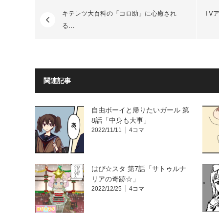
キテレツ大百科の「コロ助」に心癒され
TV
る…
関連記事
自由ボーイと帰りたいガール 第
8話「中身も大事」
2022/11/11
4コマ
はぴ☆スタ 第7話「サトゥルナ
リアの奇跡☆」
2022/12/25
4コマ