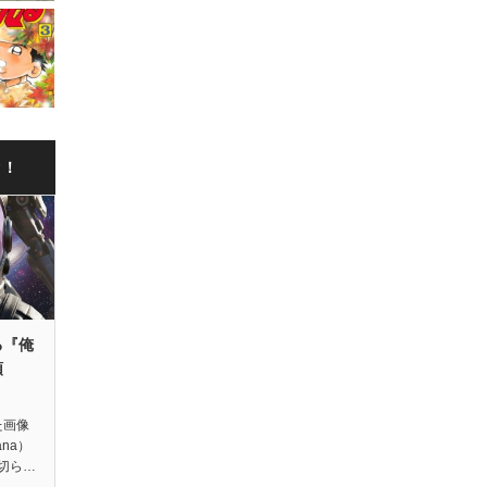
ク！
る『俺
領
た画像
ana）
切ら…