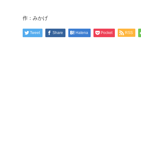
作：みかげ
Tweet
Share
Hatena
Pocket
RSS