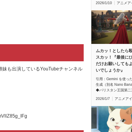
2026/1/10
アニメア
ムカッ！としたら
スカッ！『最後に
だけお願いしても
も出演しているYouTubeチャンネル
いでしょうか』
引用：Gemini を使っ
生成（別名 Nano Ban
◆パリスタン王国第二
2026/1/7
アニメア
mVllZ85g_IFg