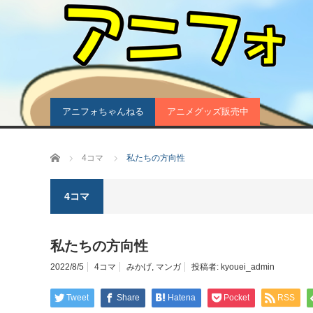
アニフォちゃんねる
アニメグッズ販売中
ホーム
4コマ
私たちの方向性
4コマ
私たちの方向性
2022/8/5
4コマ
みかげ
,
マンガ
投稿者:
kyouei_admin
Tweet
Share
Hatena
Pocket
RSS