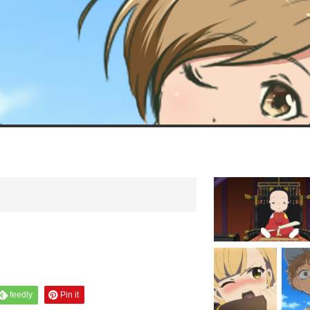
feedly
Pin it