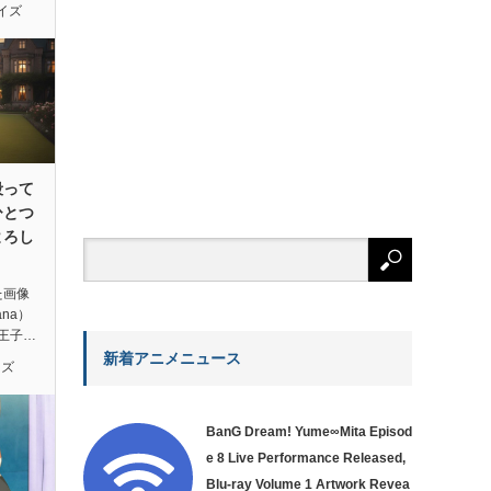
イズ
殴って
ひとつ
よろし
た画像
ana）
王子…
新着アニメニュース
イズ
BanG Dream! Yume∞Mita Episod
e 8 Live Performance Released,
Blu-ray Volume 1 Artwork Revea