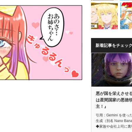
新着記事をチェッ
悪が国を栄えさせ
は星間国家の悪徳
主！』
引用：Gemini を使っ
生成（別名 Nano Ban
◆家族や会社上司に裏