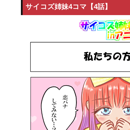
サイコズ姉妹4コマ【4話】