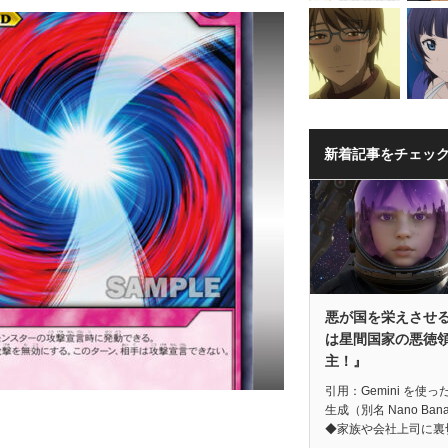
新着記事をチェッ
悪が国を栄えさせ
は星間国家の悪徳
主！』
引用：Gemini を使っ
生成（別名 Nano Ban
◆家族や会社上司に裏