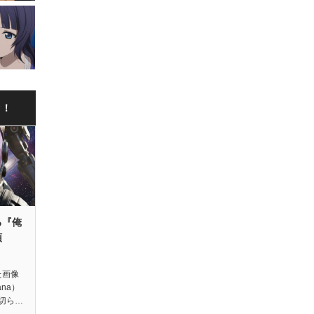
ク！
る『俺
領
た画像
ana）
切ら…