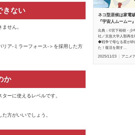
できない
ネコ型居候は家電
『宇宙人ムームー
きません。
出典：©宮下裕樹・少
社／京急大学人類再生
◆戦争で母なる星が砕
リア-ミラーフォース-＞を採用した方
た！復活を期す…
2025/11/23
アニメ
のか
スターに使えるレベルです。
した方がいいでしょう。