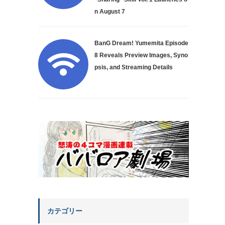
n August 7
BanG Dream! Yumemita Episode
8 Reveals Preview Images, Syno
psis, and Streaming Details
カテゴリー