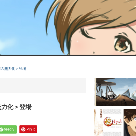
撃の無力化＞登場
無力化＞登場
feedly
Pin it