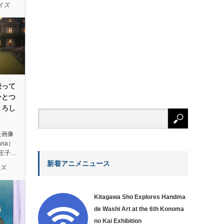
イズ
殴って
ひとつ
よろし
た画像
ana）
王子…
新着アニメニュース
イズ
Kitagawa Sho Explores Handma
de Washi Art at the 6th Konoma
no Kai Exhibition