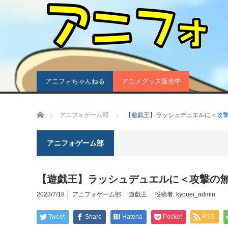
アニフォちゃんねる
アニメグッズ販売中
ホーム
アニフォゲーム部
【遊戯王】ラッシュデュエルに＜攻
アニフォゲーム部
【遊戯王】ラッシュデュエルに＜攻撃の
2023/7/18
アニフォゲーム部
遊戯王
投稿者:
kyouei_admin
Tweet
Share
Hatena
Pocket
RSS