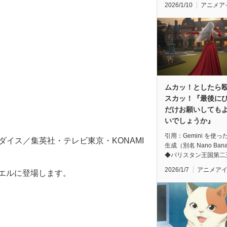
2026/1/10
アニメア
ムカッ！としたら
スカッ！『最後に
だけお願いしても
いでしょうか』
引用：Gemini を使っ
ダイス／集英社・テレビ東京・KONAMI
生成（別名 Nano Ban
◆パリスタン王国第二
2026/1/7
アニメア
エルに登場します。