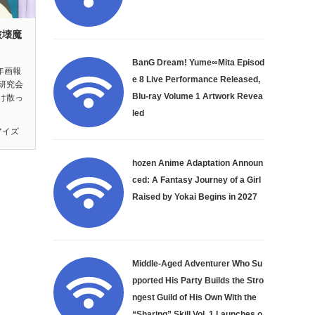
破壊魔
』
BanG Dream! Yume∞Mita Episod
年画報
e 8 Live Performance Released,
研究会
Blu-ray Volume 1 Artwork Revea
け散っ
led
アイズ
hozen Anime Adaptation Announ
ced: A Fantasy Journey of a Girl
Raised by Yokai Begins in 2027
Middle-Aged Adventurer Who Su
pported His Party Builds the Stro
ngest Guild of His Own With the
“Sharing” Skill Vol. 1 Launches o