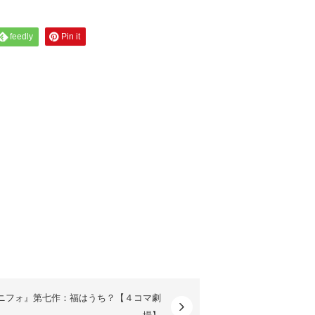
feedly
Pin it
ニフォ』第七作：福はうち？【４コマ劇