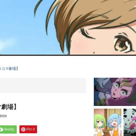
４コマ劇場】
マ劇場】
dmin
feedly
Pin it