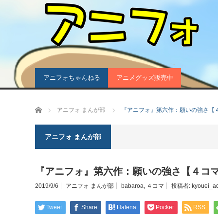
アニフォちゃんねる
アニメグッズ販売中
ホーム
アニフォ まんが部
『アニフォ』第六作：願いの強さ【
アニフォ まんが部
『アニフォ』第六作：願いの強さ【４コ
2019/9/6
アニフォ まんが部
babaroa
,
４コマ
投稿者:
kyouei_a
Tweet
Share
Hatena
Pocket
RSS