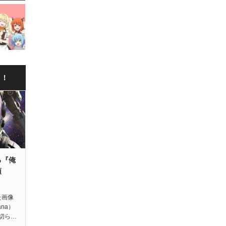
ク！
る『俺
領
た画像
ana）
切ら…