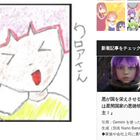
新着記事をチェッ
悪が国を栄えさせ
は星間国家の悪徳
主！』
引用：Gemini を使っ
生成（別名 Nano Ban
◆家族や会社上司に裏