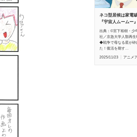
ネコ型居候は家電
『宇宙人ムームー
出典：©宮下裕樹・少
社／京急大学人類再生
◆戦争で母なる星が砕
た！復活を期す…
2025/11/23
アニメ