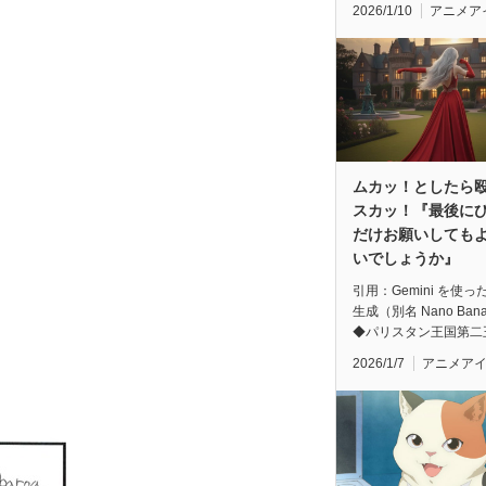
2026/1/10
アニメア
ムカッ！としたら
スカッ！『最後に
だけお願いしても
いでしょうか』
引用：Gemini を使っ
生成（別名 Nano Ban
◆パリスタン王国第二
2026/1/7
アニメア