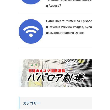
n August 7
BanG Dream! Yumemita Episode
8 Reveals Preview Images, Syno
psis, and Streaming Details
カテゴリー