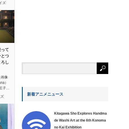
イズ
殴って
ひとつ
よろし
た画像
ana）
王子…
新着アニメニュース
イズ
Kitagawa Sho Explores Handma
de Washi Art at the 6th Konoma
no Kai Exhibition