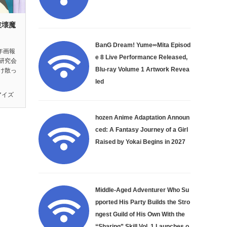
破壊魔
』
BanG Dream! Yume∞Mita Episod
年画報
e 8 Live Performance Released,
研究会
Blu-ray Volume 1 Artwork Revea
け散っ
led
アイズ
hozen Anime Adaptation Announ
ced: A Fantasy Journey of a Girl
Raised by Yokai Begins in 2027
Middle-Aged Adventurer Who Su
pported His Party Builds the Stro
ngest Guild of His Own With the
“Sharing” Skill Vol. 1 Launches o